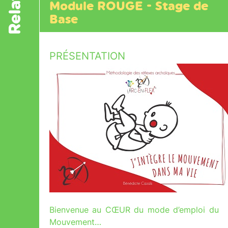
Module ROUGE - Stage de
Base
PRÉSENTATION
Bienvenue au CŒUR du mode d’emploi du
Mouvement…