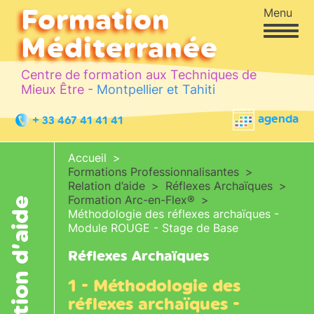
Formation
Menu
Méditerranée
Centre de formation aux Techniques de
Mieux Être -
Montpellier et Tahiti
agenda
+ 33 467 41 41 41
Accueil
Formations Professionnalisantes
Relation d’aide
Réflexes Archaïques
Formation Arc-en-Flex®
Relation d’aide
Méthodologie des réflexes archaïques -
Module ROUGE - Stage de Base
Réflexes Archaïques
1 - Méthodologie des
réflexes archaïques -