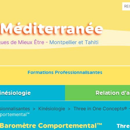
 Méditerranée
ues de Mieux Être -
Montpellier et Tahiti
Formations Professionnalisantes
inésiologie
Relation d’a
oncepts® - One Brain®
Réflexes Archaïques
sionnalisantes
Kinésiologie
Three in One Concepts® 
portemental™
th
 Baromètre Comportemental™
Thre