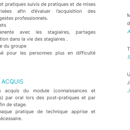
t pratiques suivis de pratiques et de mises
isées afin d’évaluer l’acquisition des
M
gestes professionnels.
d
ets
anente avec les stagiaires, partages
ion dans la vie des stagiaires .
me du groupe
T
sé pour les personnes plus en difficulté
U
 ACQUIS
J
es acquis du module (connaissances et
) par oral lors des post-pratiques et par
fin de stage.
aque pratique de technique apprise et
écessaire.