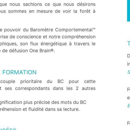
 que nous sachions ce que nous désirons
nous sommes en mesure de voir la forêt à
ble pouvoir du Baromètre Comportemental™
prise de conscience et notre compréhension
phiques, son flux énergétique à travers le
 de défusion One Brain®.
D
i
A FORMATION
 couple prioritaire du BC pour cette
t ses correspondants dans les 2 autres
F
e
ignification plus précise des mots du BC
hension et fluidité dans sa lecture.
F