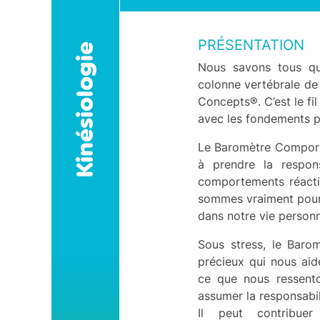
Annuaire des praticiens
formés au centre
PRÉSENTATION
Kinésiologie
Nos formateurs et
Nous savons tous q
Intervenants à
Montpellier
colonne vertébrale de
Concepts®. C’est le fi
Certificat Qualiopi
avec les fondements p
Avis aout 2023 à juillet
2024
Le Baromètre Comport
Accessibilité aux
à prendre la respon
Personnes en situation de
comportements réactif
handicap
sommes vraiment pour
Accès et infos utiles
dans notre vie personn
Réglement intérieur &
Sous stress, le Baro
CGV - version 2024
précieux qui nous ai
Modalités de paiement
ce que nous ressento
des Formations
assumer la responsabi
Nos garanties
Il peut contribuer