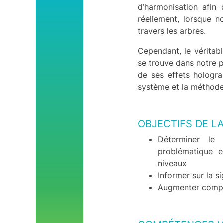
Données Personnelles -
d’harmonisation afin
RGPD
réellement, lorsque 
Nos engagements RSE
travers les arbres.
Codes éthiques
Cependant, le vérita
Conditions Générales
se trouve dans notre 
de Ventes
de ses effets hologra
Contactez-nous
système et la méthode
OBJECTIFS DE L
Déterminer le
problématique e
niveaux
Informer sur la s
Augmenter compré