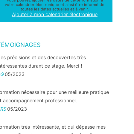
Vous pouvez ajouter les dates de cette formation à
votre calendrier électronique et ainsi être informé de
toutes les dates actuelles et à venir.
Ajouter à mon calendrier électronique
TÉMOIGNAGES
es précisions et des découvertes très
ntéressantes durant ce stage. Merci !
SG
05/2023
ormation nécessaire pour une meilleure pratique
t accompagnement professionnel.
ERS
05/2023
ormation très intéressante, et qui dépasse mes