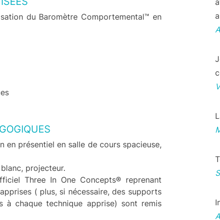
ISÉES
a
a
ilisation du Baromètre Comportemental™ en
J
c
ues
L
GOGIQUES
 en présentiel en salle de cours spacieuse,
T
blanc, projecteur.
ficiel Three In One Concepts® reprenant
apprises ( plus, si nécessaire, des supports
I
 à chaque technique apprise) sont remis