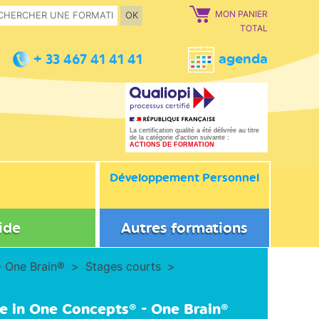
MON PANIER
OK
TOTAL
agenda
+ 33 467 41 41 41
La certification qualité a été délivrée au titre
de la catégorie d’action suivante :
ACTIONS DE FORMATION
Développement Personnel
ide
Autres formations
- One Brain®
Stages courts
e in One Concepts® - One Brain®