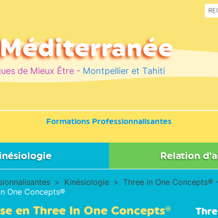
 Méditerranée
ues de Mieux Être -
Montpellier et Tahiti
Formations Professionnalisantes
inésiologie
Relation d’a
oncepts® - One Brain®
Réflexes Archaïques
sionnalisantes
Kinésiologie
Three in One Concepts® 
 In One Concepts®
th
ase en Three In One Concepts®
Thre