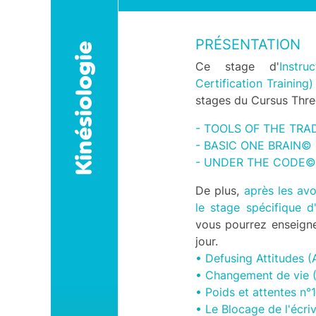
Annuaire des praticiens
formés au centre
PRÉSENTATION
Kinésiologie
Nos formateurs et
Ce stage d'
Instr
Intervenants à
Montpellier
Certification Training
stages du Cursus Thr
Certificat Qualiopi
Avis aout 2023 à juillet
- TOOLS OF THE TR
2024
- BASIC ONE BRAIN©
Accessibilité aux
- UNDER THE CODE©
Personnes en situation de
handicap
De plus,
après les avo
le stage spécifique d
Accès et infos utiles
vous pourrez enseign
Réglement intérieur &
jour.
CGV - version 2024
• Defusing Attitudes (
Modalités de paiement
• Changement de vie (
des Formations
• Poids et attentes n°1
Nos garanties
• Le Blocage de l'écriv