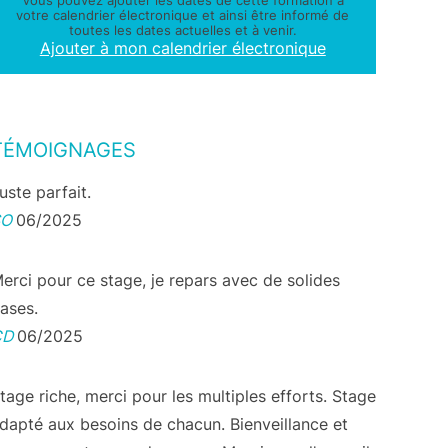
Vous pouvez ajouter les dates de cette formation à
votre calendrier électronique et ainsi être informé de
toutes les dates actuelles et à venir.
Ajouter à mon calendrier électronique
TÉMOIGNAGES
uste parfait.
SO
06/2025
erci pour ce stage, je repars avec de solides
ases.
CD
06/2025
tage riche, merci pour les multiples efforts. Stage
dapté aux besoins de chacun. Bienveillance et