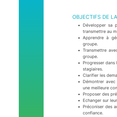
Données Personnelles -
RGPD
Nos engagements RSE
OBJECTIFS DE L
Codes éthiques
Développer sa p
transmettre au m
Conditions Générales
de Ventes
Apprendre à gér
groupe.
Contactez-nous
Transmettre ave
groupe.
Progresser dans l
stagiaires.
Clarifier les de
Démontrer avec 
une meilleure co
Proposer des pré
Echanger sur leur
Préconiser des a
confiance.