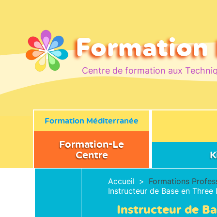
Formation
Centre de formation aux Techniq
Formation Méditerranée
Formation-Le
Centre
K
Présentation du Centre
Three in One C
Accueil
Formations Profes
proche de Montpellier
Instructeur de Base en Three
Touch For Heal
Qui sommes nous ?
Instructeur de B
Témoignages