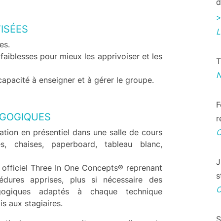
d
e
>
ISÉES
es.
faiblesses pour mieux les apprivoiser et les
T
capacité à enseigner et à gérer le groupe.
F
GOGIQUES
r
tion en présentiel dans une salle de cours
es, chaises, paperboard, tableau blanc,
J
officiel Three In One Concepts® reprenant
s
édures apprises, plus si nécessaire des
gogiques adaptés à chaque technique
is aux stagiaires.
S