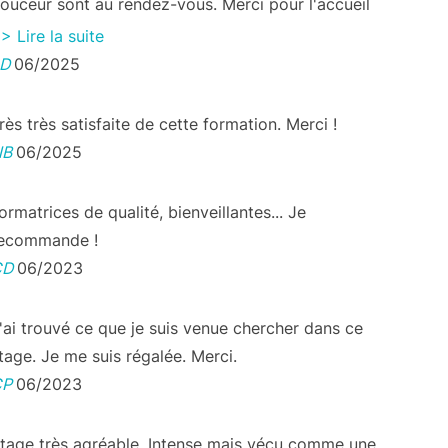
ouceur sont au rendez-vous. Merci pour l'accueil
t la richesse des explications.
> Lire la suite
LD
06/2025
rès très satisfaite de cette formation. Merci !
NB
06/2025
ormatrices de qualité, bienveillantes... Je
ecommande !
CD
06/2023
'ai trouvé ce que je suis venue chercher dans ce
tage. Je me suis régalée. Merci.
CP
06/2023
tage très agréable. Intense mais vécu comme une