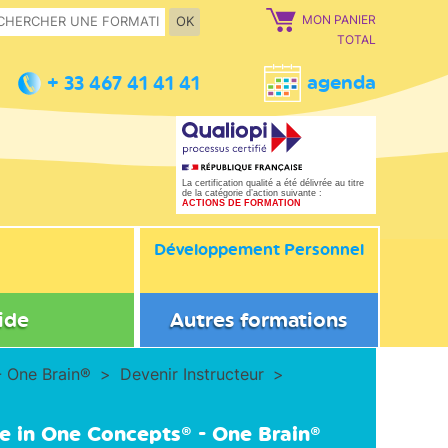
MON PANIER
OK
TOTAL
agenda
+ 33 467 41 41 41
La certification qualité a été délivrée au titre
de la catégorie d’action suivante :
ACTIONS DE FORMATION
Développement Personnel
ide
Autres formations
- One Brain®
Devenir Instructeur
e in One Concepts® - One Brain®