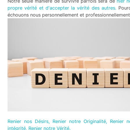
Notre seule manière de survivre parfois sera de
nier n
propre vérité et d'accepter la vérité des autres.
Pour
échouons nous personnellement et professionnellement
Renier nos Désirs, Renier notre Originalité, Renier n
intégrité, Renier notre Vérité.