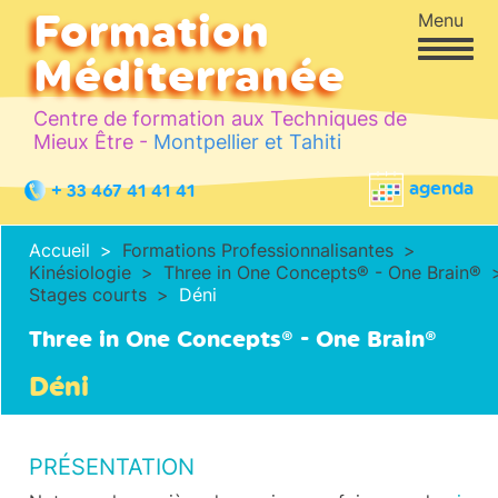
Formation
Menu
Méditerranée
Centre de formation aux Techniques de
Mieux Être -
Montpellier et Tahiti
agenda
+ 33 467 41 41 41
Accueil
Formations Professionnalisantes
Kinésiologie
Three in One Concepts® - One Brain®
Stages courts
Déni
Three in One Concepts® - One Brain®
Déni
PRÉSENTATION