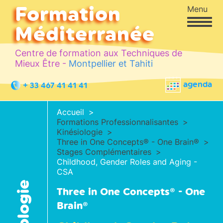
Formation
Menu
Méditerranée
Centre de formation aux Techniques de
Mieux Être -
Montpellier et Tahiti
agenda
+ 33 467 41 41 41
Accueil
Formations Professionnalisantes
Kinésiologie
Three in One Concepts® - One Brain®
Stages Complémentaires
Childhood, Gender Roles and Aging -
CSA
Three in One Concepts® - One
Brain®