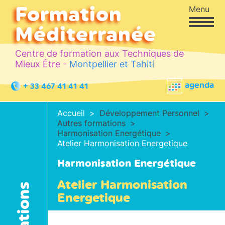
Formation
Menu
Méditerranée
Centre de formation aux Techniques de
Mieux Être -
Montpellier et Tahiti
agenda
+ 33 467 41 41 41
Accueil
Développement Personnel
Autres formations
Harmonisation Energétique
Atelier Harmonisation Energetique
Harmonisation Energétique
Atelier Harmonisation
Energetique